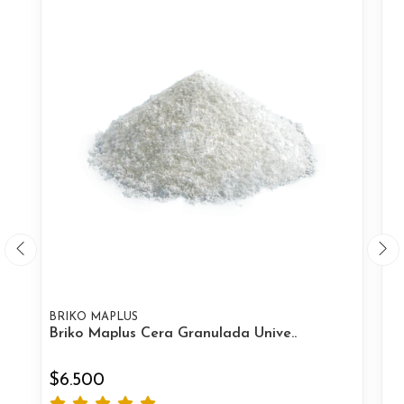
BRIKO MAPLUS
B
Briko Maplus Cera Granulada Unive..
Br
$6.500
$