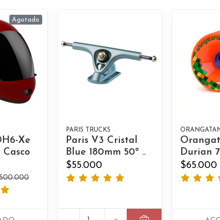
Agotado
PARIS TRUCKS
ORANGATA
DH6-Xe
Paris V3 Cristal
Oranga
 Casco
Blue 180mm 50º ..
Durian 
$55.000
$65.000
500.000
-
+