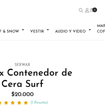
0
MA
F & SNOW
VESTIR
AUDIO Y VIDEO
COF
SEXWAX
x Contenedor de
Cera Surf
$20.000
(1 Reseña)