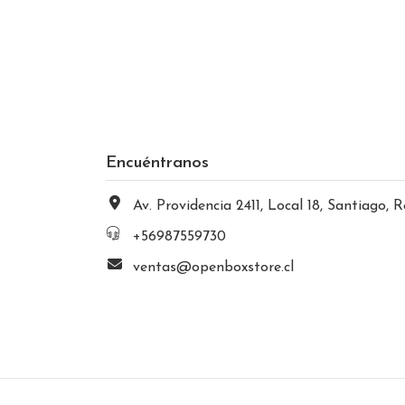
Encuéntranos
Av. Providencia 2411, Local 18, Santiago, Región Metropolitana, Chi
+56987559730
ventas@openboxstore.cl