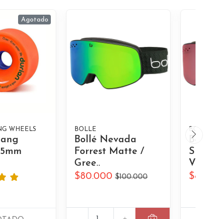
Agotado
NG WHEELS
BOLLE
BOLLE
tang
Bollé Nevada
Bollé
75mm
Forrest Matte /
Small 
Gree..
Ve..
$80.000
$80.0
$100.000
-
+
-