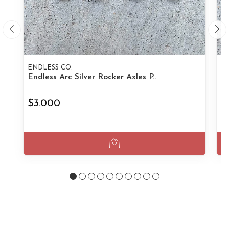
ENDLESS CO.
EN
Endless Arc Silver Rocker Axles P..
En
$3.000
$