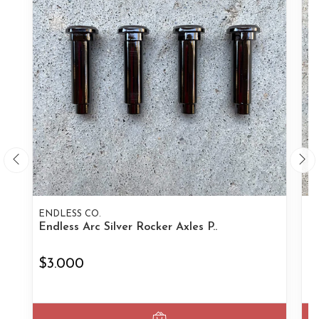
ENDLESS CO.
EN
Endless Arc Silver Rocker Axles P..
En
$3.000
$