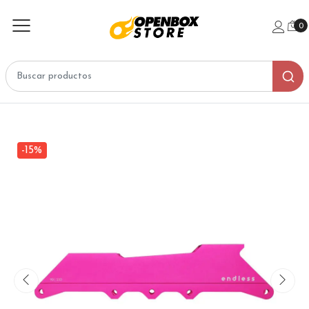
0
-15%