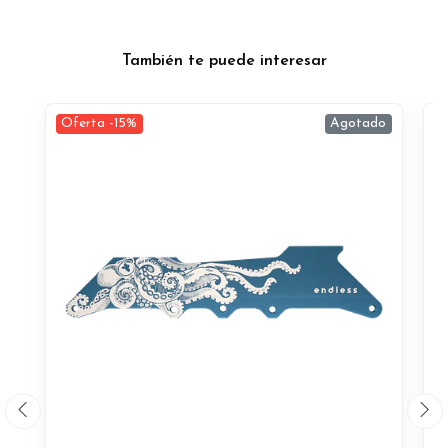
También te puede interesar
Oferta -15%
Agotado
O