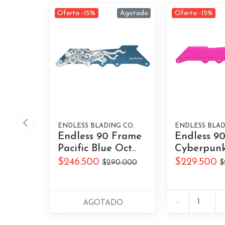
Oferta -15%
Agotado
Oferta -15%
ENDLESS BLADING CO.
ENDLESS BLAD
Endless 90 Frame
Endless 9
Pacific Blue Oct..
Cyberpunk
$246.500
$229.500
$290.000
$
-
AGOTADO