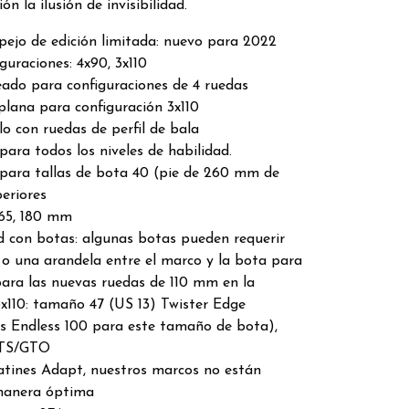
ón la ilusión de invisibilidad.
ejo de edición limitada: nuevo para 2022
guraciones: 4x90, 3x110
ado para configuraciones de 4 ruedas
plana para configuración 3x110
o con ruedas de perfil de bala
ra todos los niveles de habilidad.
ara tallas de bota 40 (pie de 260 mm de
periores
165, 180 mm
 con botas: algunas botas pueden requerir
 o una arandela entre el marco y la bota para
para las nuevas ruedas de 110 mm en la
3x110: tamaño 47 (US 13) Twister Edge
 Endless 100 para este tamaño de bota),
GTS/GTO
atines Adapt, nuestros marcos no están
manera óptima