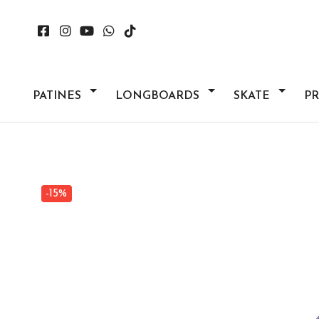
PATINES
LONGBOARDS
SKATE
P
-15%