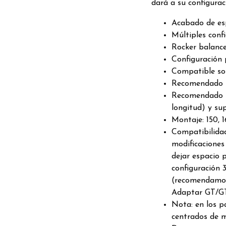
dará a su configuraci
Acabado de esp
Múltiples confi
Rocker balance
Configuración 
Compatible sol
Recomendado pa
Recomendado p
longitud) y su
Montaje: 150, 
Compatibilidad
modificaciones
dejar espacio 
configuración 
(recomendamos
Adaptar GT/
Nota: en los p
centrados de 