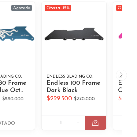
Agotado
Oferta -15%
Oferta -1
ADING CO.
ENDLESS BLADING CO.
ENDLESS
 80 Frame
Endless 100 Frame
Endle
lue Oct..
Dark Black
Cyber
0
$229.500
$229.
$290.000
$270.000
-
+
-
OTADO