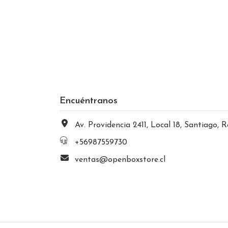
Encuéntranos
Av. Providencia 2411, Local 18, Santiago, Región Metropolitana, Chi
+56987559730
ventas@openboxstore.cl