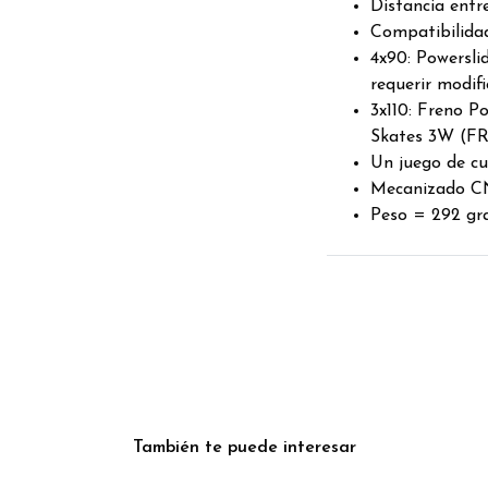
Distancia entr
Compatibilidad
4x90: Powersli
requerir modif
3x110: Freno P
Skates 3W (F
Un juego de cu
Mecanizado CN
Peso = 292 gra
También te puede interesar