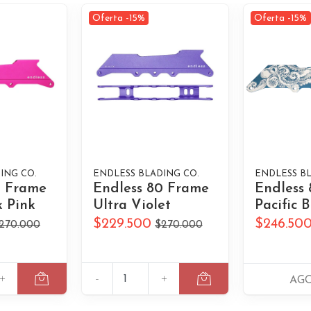
Oferta -15%
Oferta -15%
ING CO.
ENDLESS BLADING CO.
ENDLESS BL
0 Frame
Endless 80 Frame
Endless
 Pink
Ultra Violet
Pacific B
$229.500
$246.50
270.000
$270.000
+
-
+
AG