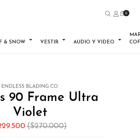
0
MA
F & SNOW
VESTIR
AUDIO Y VIDEO
COF
ENDLESS BLADING CO.
s 90 Frame Ultra
Violet
229.500
($270.000)