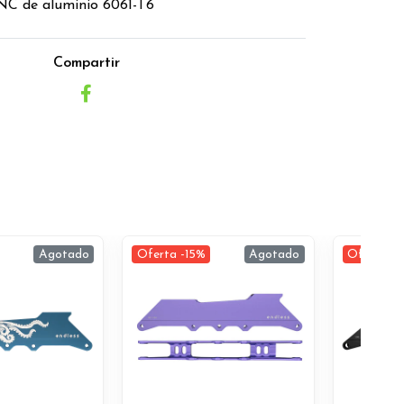
C de aluminio 6061-T6
Compartir
Agotado
Oferta -15%
Agotado
Oferta -1