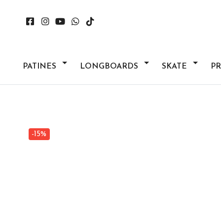
PATINES
LONGBOARDS
SKATE
P
-15%