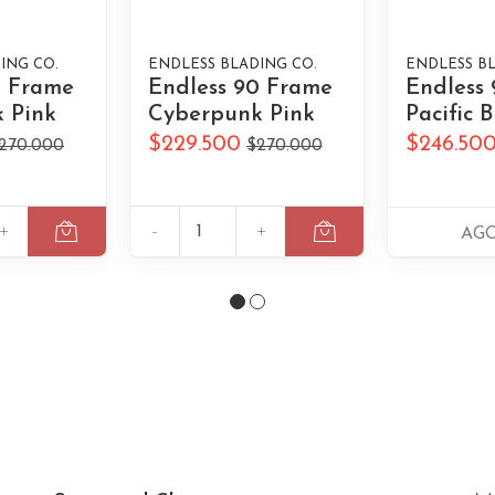
ING CO.
ENDLESS BLADING CO.
ENDLESS BL
0 Frame
Endless 90 Frame
Endless
 Pink
Cyberpunk Pink
Pacific B
$229.500
$246.50
270.000
$270.000
+
-
+
AG