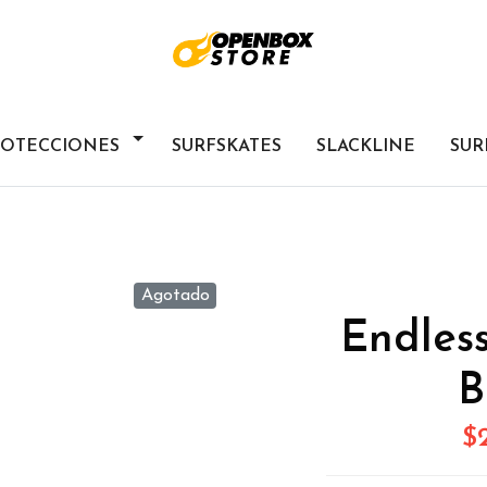
ROTECCIONES
SURFSKATES
SLACKLINE
SUR
Agotado
Endless
B
$