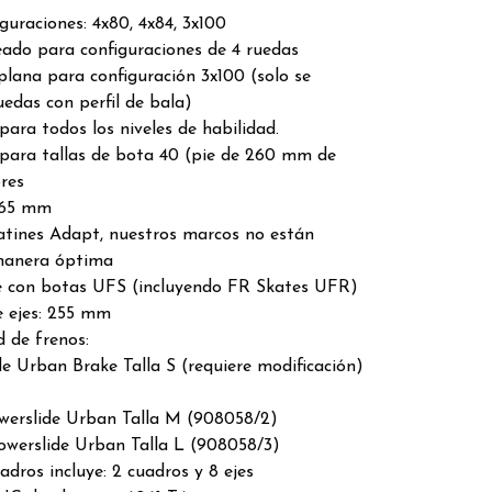
guraciones: 4x80, 4x84, 3x100
ado para configuraciones de 4 ruedas
plana para configuración 3x100 (solo se
edas con perfil de bala)
ra todos los niveles de habilidad.
ara tallas de bota 40 (pie de 260 mm de
ores
 165 mm
atines Adapt, nuestros marcos no están
manera óptima
 con botas UFS (incluyendo FR Skates UFR)
e ejes: 255 mm
 de frenos:
de Urban Brake Talla S (requiere modificación)
werslide Urban Talla M (908058/2)
owerslide Urban Talla L (908058/3)
adros incluye: 2 cuadros y 8 ejes