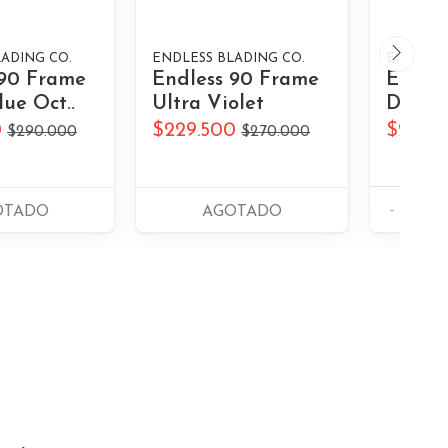
ADING CO.
ENDLESS BLADING CO.
ENDLESS
 90 Frame
Endless 90 Frame
Endles
lue Oct..
Ultra Violet
Dark B
0
$229.500
$229.
$290.000
$270.000
-
OTADO
AGOTADO