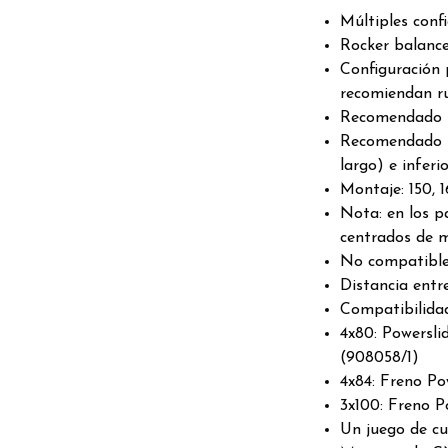
Múltiples confi
Rocker balance
Configuración 
recomiendan ru
Recomendado pa
Recomendado p
largo) e inferi
Montaje: 150,
Nota: en los p
centrados de 
No compatible
Distancia entr
Compatibilidad
4x80: Powersli
(908058/1)
4x84: Freno Po
3x100: Freno P
Un juego de cu