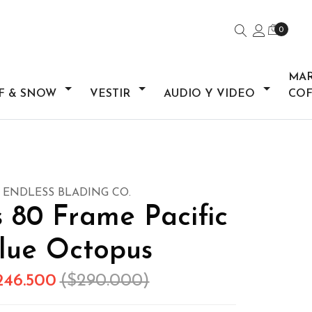
0
MA
F & SNOW
VESTIR
AUDIO Y VIDEO
COF
ENDLESS BLADING CO.
 80 Frame Pacific
lue Octopus
246.500
($290.000)