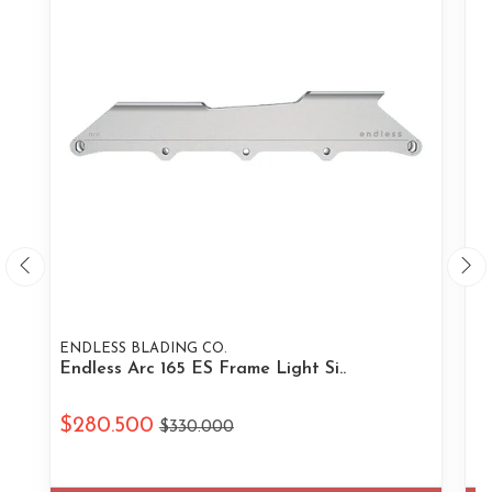
ENDLESS BLADING CO.
EN
Endless Arc 165 ES Frame Light Si..
En
$280.500
$
$330.000