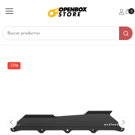
0
-15%