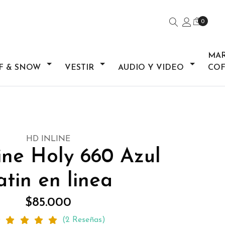
0
MA
F & SNOW
VESTIR
AUDIO Y VIDEO
COF
HD INLINE
ine Holy 660 Azul
atin en linea
$85.000
(2 Reseñas)