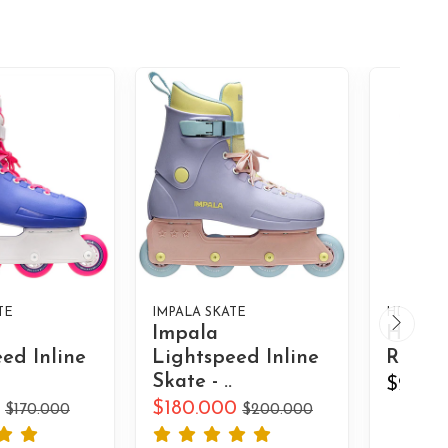
TE
IMPALA SKATE
HD INLI
Impala
HD Ti
ed Inline
Lightspeed Inline
Rodam
Skate - ..
$29.99
$180.000
$170.000
$200.000