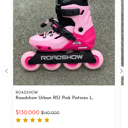
ROADSHOW
R
Roadshow Urban RSJ Pink Patines L..
Ro
$130.000
$
$140.000