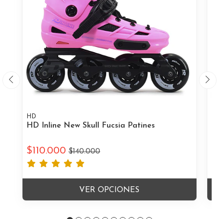
HD
H
HD Inline New Skull Fucsia Patines
HD
$110.000
$
$140.000
VER OPCIONES