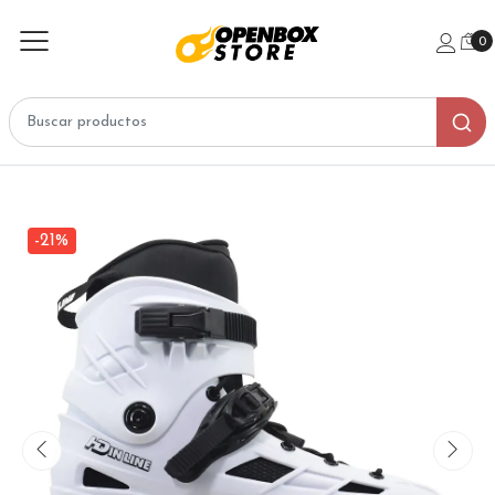
0
-21%