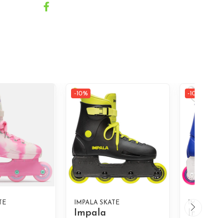
-10%
-10%
TE
IMPALA SKATE
IMPALA 
Impala
Impal