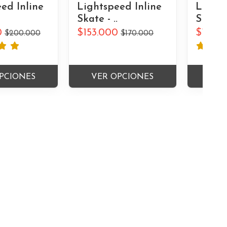
ed Inline
Lightspeed Inline
Lights
Skate - ..
Skate -
0
$153.000
$153.0
$200.000
$170.000
PCIONES
VER OPCIONES
VER