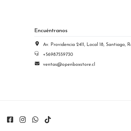
Encuéntranos
Av. Providencia 2411, Local 18, Santiago, Región Metropolitana, Chi
+56987559730
ventas@openboxstore.cl