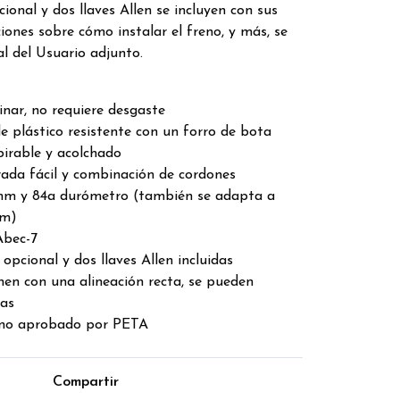
cional y dos llaves Allen se incluyen con sus
ciones sobre cómo instalar el freno, y más, se
l del Usuario adjunto.
inar, no requiere desgaste
de plástico resistente con un forro de bota
irable y acolchado
rada fácil y combinación de cordones
m y 84a durómetro (también se adapta a
mm)
Abec-7
opcional y dos llaves Allen incluidas
nen con una alineación recta, se pueden
sas
no aprobado por PETA
Compartir