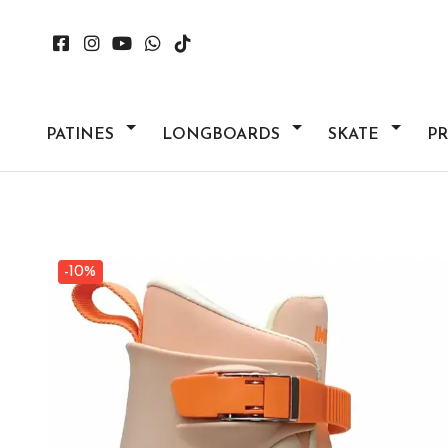
PATINES
LONGBOARDS
SKATE
P
-10%