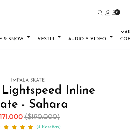
0
MA
F & SNOW
VESTIR
AUDIO Y VIDEO
COF
IMPALA SKATE
Lightspeed Inline
ate - Sahara
171.000
($190.000)
(4 Reseñas)