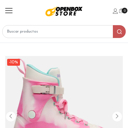
0
-10%