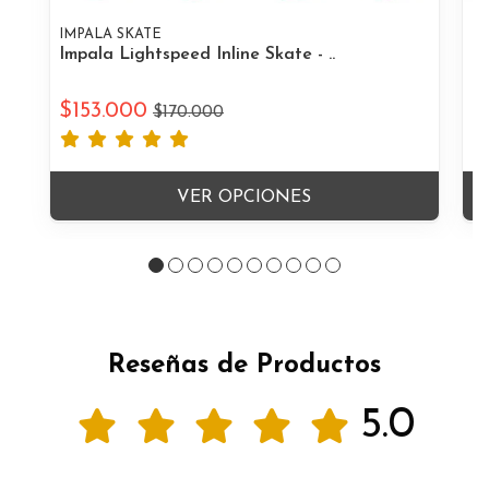
IMPALA SKATE
IM
Impala Lightspeed Inline Skate - ..
Im
$153.000
$
$170.000
VER OPCIONES
Reseñas de Productos
5.0