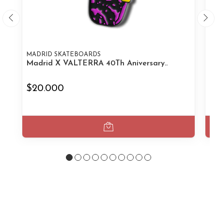
MADRID SKATEBOARDS
M
Madrid X VALTERRA 40Th Aniversary..
M
$20.000
$