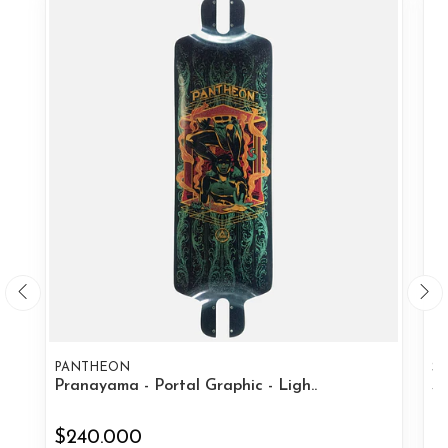
PANTHEON
S
Pranayama - Portal Graphic - Ligh..
Sw
$240.000
$