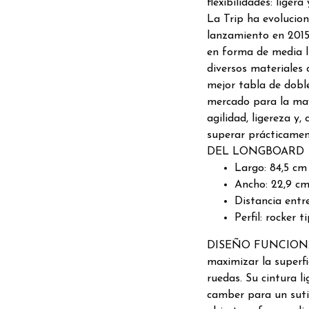
flexibilidades: ligera
La Trip ha evolucion
lanzamiento en 2015
en forma de media l
diversos materiales
mejor tabla de dobl
mercado para la mayo
agilidad, ligereza y
superar prácticame
DEL LONGBOARD
Largo: 84,5 cm
Ancho: 22,9 c
Distancia entre
Perfil: rocker 
DISEÑO FUNCIONAL:
maximizar la superfic
ruedas. Su cintura l
camber para un sutil