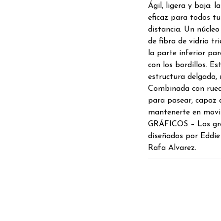
Ágil, ligera y baja: 
eficaz para todos tu
distancia. Un núcleo
de fibra de vidrio t
la parte inferior pa
con los bordillos. E
estructura delgada, r
Combinada con rueda
para pasear, capaz d
mantenerte en movim
GRÁFICOS – Los gráf
diseñados por Eddie 
Rafa Alvarez.