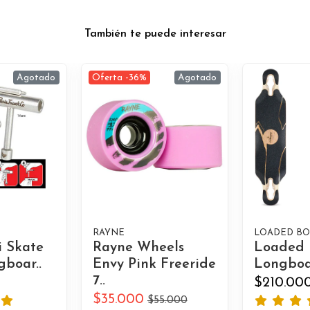
También te puede interesar
Agotado
Oferta -36%
Agotado
RAYNE
LOADED BO
i Skate
Rayne Wheels
Loaded 
gboar..
Envy Pink Freeride
Longboa
7..
$210.00
$35.000
$55.000