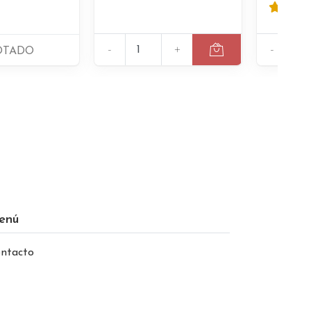
-
+
-
OTADO
enú
ntacto