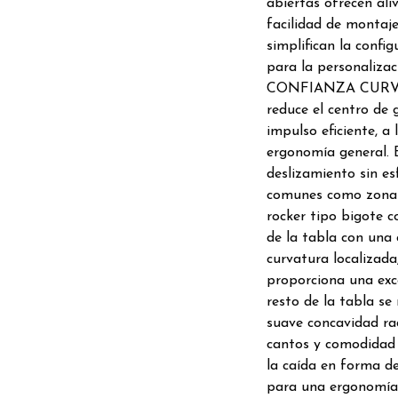
abiertas ofrecen ali
facilidad de montaje
simplifican la confi
para la personalizac
CONFIANZA CURVA: 
reduce el centro de 
impulso eficiente, a
ergonomía general. E
deslizamiento sin es
comunes como zonas 
rocker tipo bigote 
de la tabla con una 
curvatura localizada
proporciona una exce
resto de la tabla s
suave concavidad rad
cantos y comodidad 
la caída en forma d
para una ergonomía 