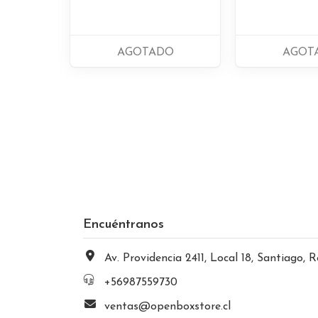
AGOTADO
AGOT
Encuéntranos
Av. Providencia 2411, Local 18, Santiago, Región Metropolitana, Chi
+56987559730
ventas@openboxstore.cl