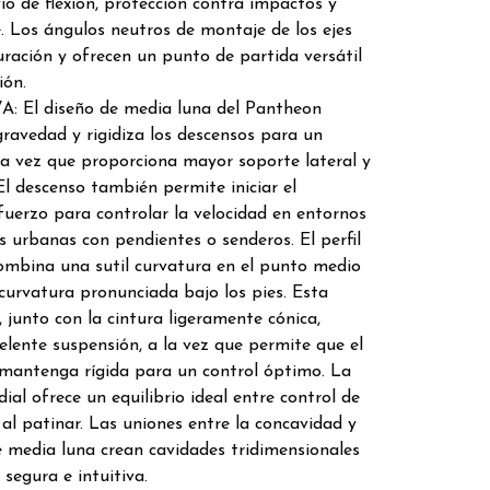
vio de flexión, protección contra impactos y
. Los ángulos neutros de montaje de los ejes
guración y ofrecen un punto de partida versátil
ión.
El diseño de media luna del Pantheon
gravedad y rigidiza los descensos para un
 la vez que proporciona mayor soporte lateral y
l descenso también permite iniciar el
fuerzo para controlar la velocidad en entornos
urbanas con pendientes o senderos. El perfil
combina una sutil curvatura en el punto medio
curvatura pronunciada bajo los pies. Esta
, junto con la cintura ligeramente cónica,
lente suspensión, a la vez que permite que el
e mantenga rígida para un control óptimo. La
ial ofrece un equilibrio ideal entre control de
al patinar. Las uniones entre la concavidad y
e media luna crean cavidades tridimensionales
segura e intuitiva.