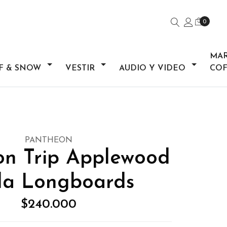
0
MA
F & SNOW
VESTIR
AUDIO Y VIDEO
COF
PANTHEON
on Trip Applewood
la Longboards
$240.000