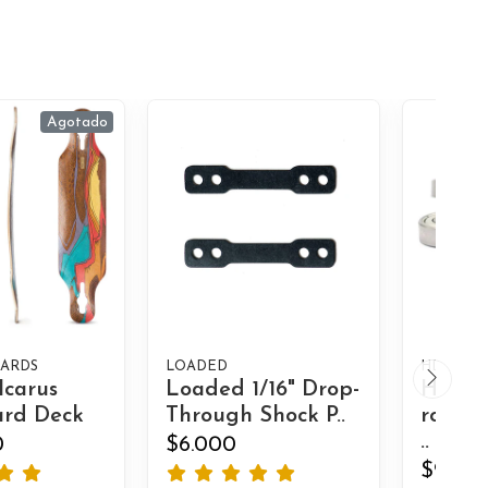
Agotado
ARDS
LOADED
HD INLI
Icarus
Loaded 1/16" Drop-
HD Ab
rd Deck
Through Shock P..
rodami
..
0
$6.000
$9.500