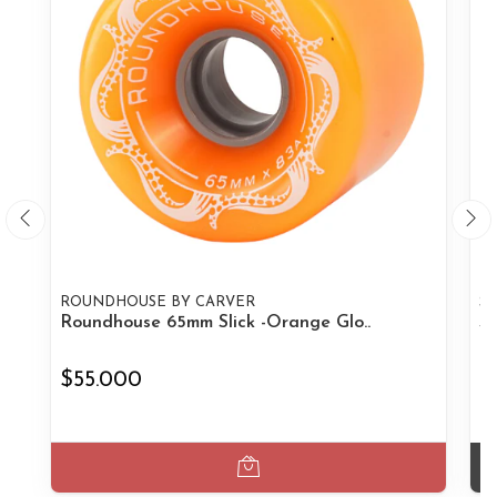
ROUNDHOUSE BY CARVER
SE
Roundhouse 65mm Slick -Orange Glo..
Se
$55.000
$