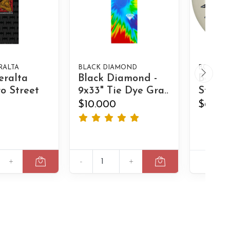
RALTA
BLACK DIAMOND
BONES
eralta
Black Diamond -
Bones 
o Street
9x33" Tie Dye Gra..
Street 
$10.000
$60.0
+
-
+
A