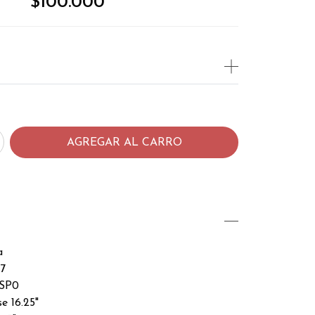
$100.000
a
7
 SP0
e 16.25"