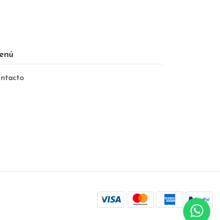
enú
ntacto