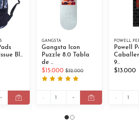
S
GANGSTA
POWELL PE
 Pads
Gangsta Icon
Powell P
ssue Bl..
Puzzle 8.0 Tabla
Caballer
de ..
9..
$15.000
$13.000
$32.000
+
-
+
-