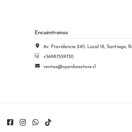
Encuéntranos
Av. Providencia 2411, Local 18, Santiago, Región Metropolitana, Chi
+56987559730
ventas@openboxstore.cl