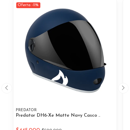
Oferta -11%
PREDATOR
P
Predator DH6-Xe Matte Navy Casco ..
Pr