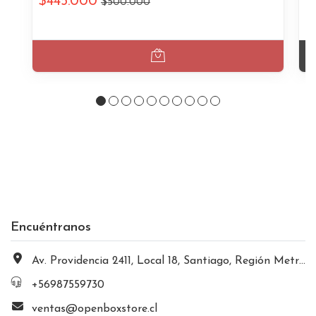
$445.000
$
$500.000
Encuéntranos
Av. Providencia 2411, Local 18, Santiago, Región Metropolitana, Chile
+56987559730
ventas@openboxstore.cl