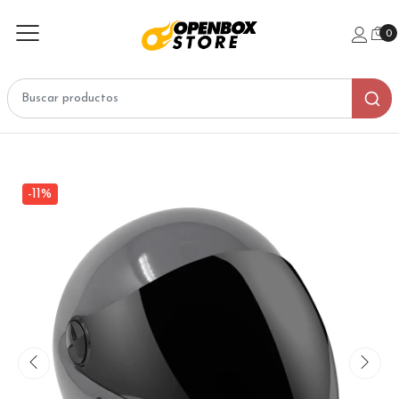
0
-11%