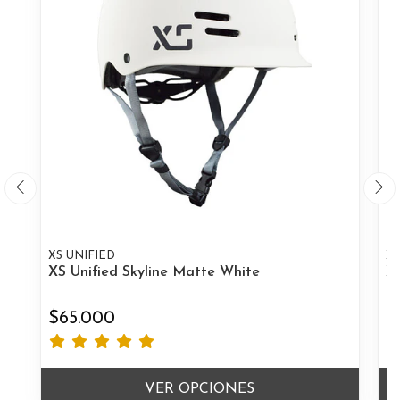
XS UNIFIED
XS
XS Unified Skyline Matte White
XS
$65.000
$
VER OPCIONES