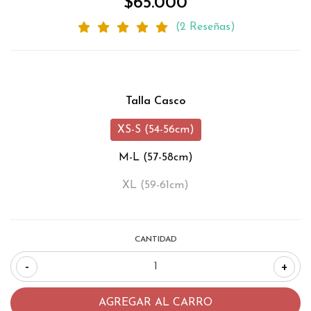
$65.000
(2 Reseñas)
Talla Casco
XS-S (54-56cm)
M-L (57-58cm)
XL (59-61cm)
CANTIDAD
-
+