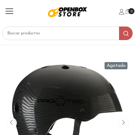
0
Agotado