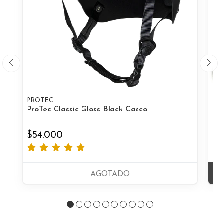
PROTEC
T
ProTec Classic Gloss Black Casco
Th
$54.000
$
AGOTADO