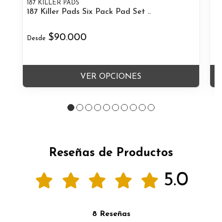
187 KILLER PADS
I
187 Killer Pads Six Pack Pad Set ..
Im
$90.000
$
Desde
VER OPCIONES
Reseñas de Productos
5.0
8 Reseñas