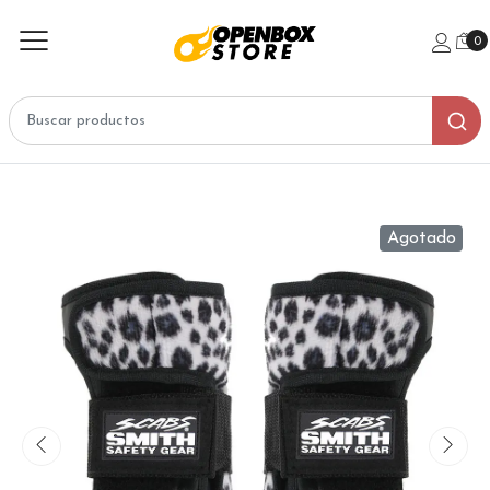
0
Agotado