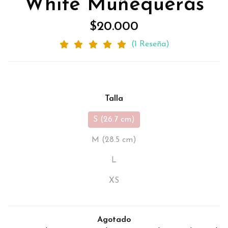
White Muñequeras
$20.000
(1 Reseña)
Talla
S (26.7 cm)
M (28.5 cm)
L
XS
Agotado