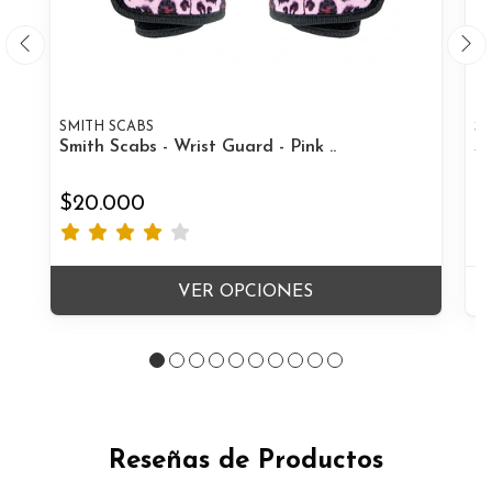
SMITH SCABS
SM
Smith Scabs - Wrist Guard - Pink ..
Sm
$20.000
$
VER OPCIONES
Reseñas de Productos