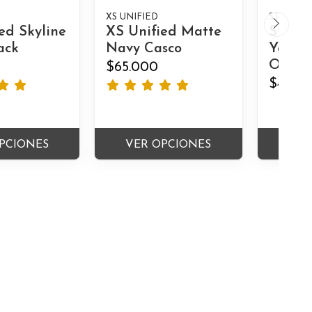
XS UNIFIED
STANDAR
ed Skyline
XS Unified Matte
Stand
ack
Navy Casco
Yandri
Om..
$65.000
$400.
PCIONES
VER OPCIONES
VER