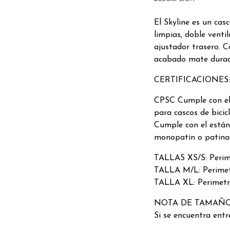
El Skyline es un cas
limpias, doble venti
ajustador trasero. C
acabado mate durad
CERTIFICACIONES:
CPSC Cumple con el 
para cascos de bici
Cumple con el están
monopatín o patinaj
TALLAS XS/S: Perim
TALLA M/L: Perimet
TALLA XL: Perimetr
NOTA DE TAMAÑ
Si se encuentra entre