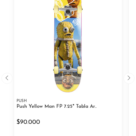
PUSH
P
Push Yellow Man FP 7.25" Tabla Ar..
Pu
$90.000
$