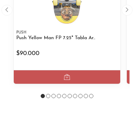
PUSH
T
Push Yellow Man FP 7.25" Tabla Ar..
To
$90.000
$