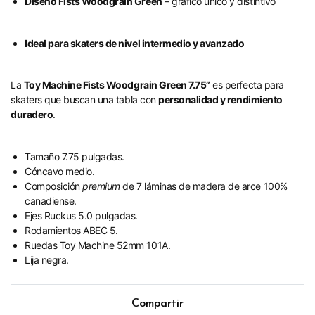
Diseño Fists Woodgrain Green
– gráfico único y distintivo
Ideal para skaters de nivel intermedio y avanzado
La
Toy Machine Fists Woodgrain Green 7.75”
es perfecta para
skaters que buscan una tabla con
personalidad y rendimiento
duradero
.
Tamaño 7.75 pulgadas.
Cóncavo medio.
Composición
premium
de 7 láminas de madera de arce 100%
canadiense.
Ejes Ruckus 5.0 pulgadas.
Rodamientos ABEC 5.
Ruedas Toy Machine 52mm 101A.
Lija negra.
Compartir