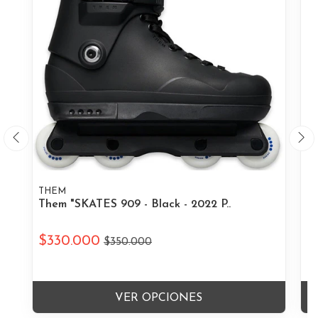
Th
THEM
Them "SKATES 909 - Black - 2022 P..
$330.000
$
$350.000
VER OPCIONES