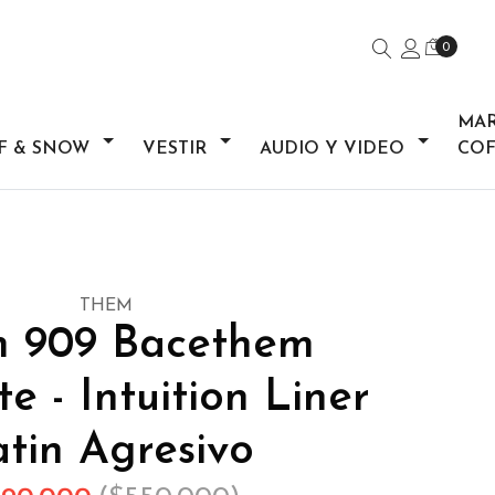
0
MA
F & SNOW
VESTIR
AUDIO Y VIDEO
COF
THEM
 909 Bacethem
e - Intuition Liner
tin Agresivo