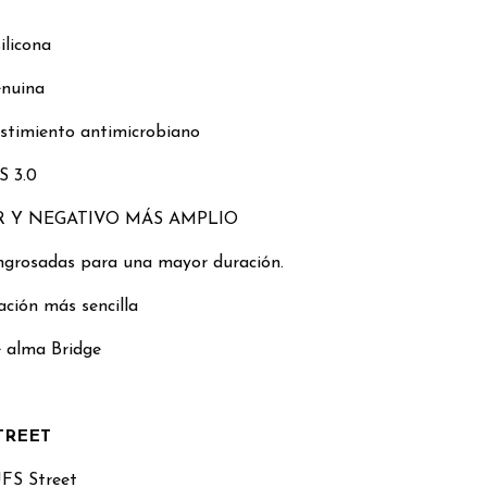
ilicona
enuina
stimiento antimicrobiano
 3.0
R Y NEGATIVO MÁS AMPLIO
engrosadas para una mayor duración.
ación más sencilla
e alma Bridge
TREET
UFS Street