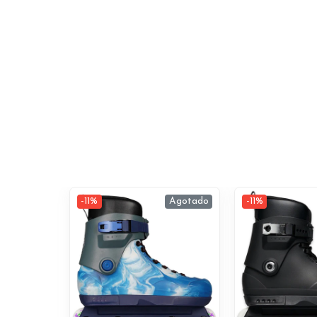
-11%
Agotado
-11%