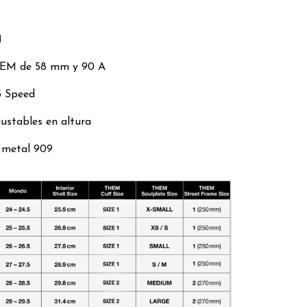
M
M de 58 mm y 90 A
5 Speed
justables en altura
 metal 909