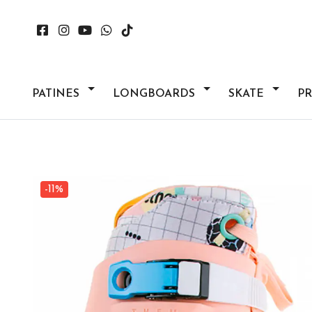
PATINES
LONGBOARDS
SKATE
P
-11%