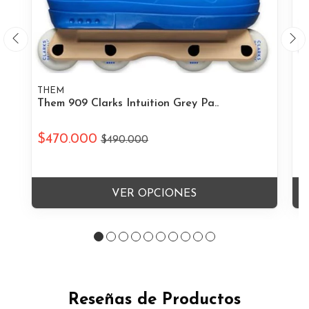
THEM
T
Them 909 Clarks Intuition Grey Pa..
Th
$470.000
$
$490.000
VER OPCIONES
Reseñas de Productos