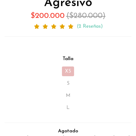
Agresivo
$200.000
($280.000)
(2 Reseñas)
Talla
XS
S
M
L
Agotado