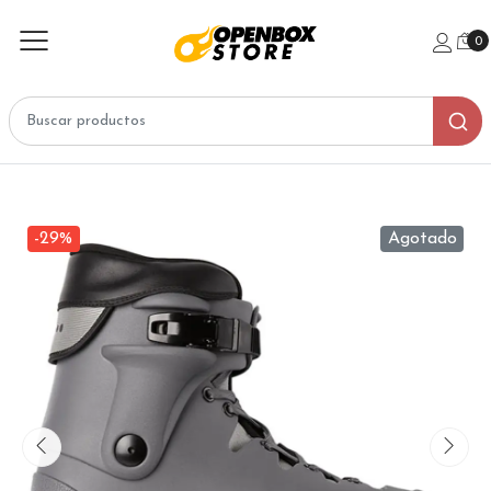
0
-29%
Agotado