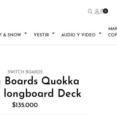
0
MA
F & SNOW
VESTIR
AUDIO Y VIDEO
COF
SWITCH BOARDS
h Boards Quokka
t longboard Deck
$135.000