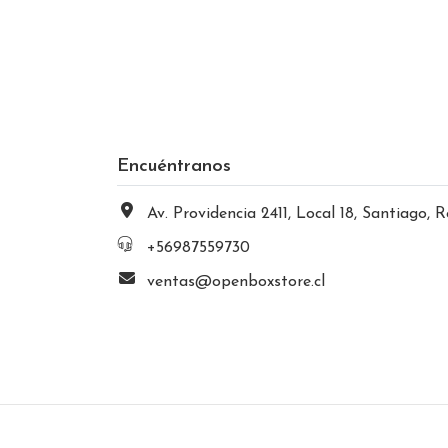
Encuéntranos
Av. Providencia 2411, Local 18, Santiago, Región Metropolitana, Chi
+56987559730
ventas@openboxstore.cl