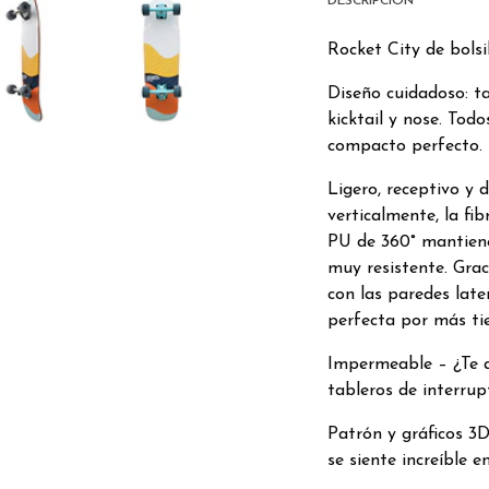
DESCRIPCIÓN
Rocket City de bolsil
Diseño cuidadoso: ta
kicktail y nose. Tod
compacto perfecto.
Ligero, receptivo y 
verticalmente, la fib
PU de 360° mantiene
muy resistente. Gra
con las paredes late
perfecta por más ti
Impermeable – ¿Te a
tableros de interrupt
Patrón y gráficos 3D
se siente increíble e