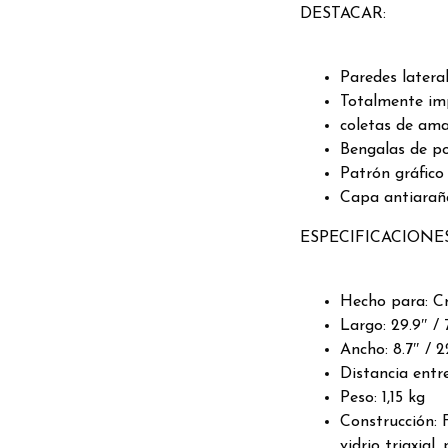
DESTACAR:
Paredes latera
Totalmente i
coletas de am
Bengalas de p
Patrón gráfico
Capa antiarañ
ESPECIFICACIONES
Hecho para: C
Largo: 29.9″ /
Ancho: 8.7″ / 
Distancia entre
Peso: 1,15 kg
Construcción: 
vidrio triaxial