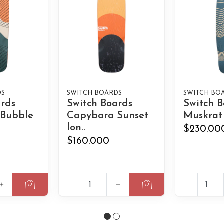
DS
SWITCH BOARDS
SWITCH BO
ards
Switch Boards
Switch B
 Bubble
Capybara Sunset
Muskrat 
lon..
$230.00
$160.000
+
-
+
-