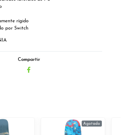
o
amente rígido
do por Switch
NIA
Compartir
Agotado