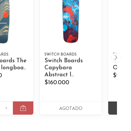
ARDS
SWITCH BOARDS
SWITCH 
oards The
Switch Boards
Switch
longboa..
Capybara
Otter 
Abstract l..
0
$230.
$160.000
+
VER
AGOTADO