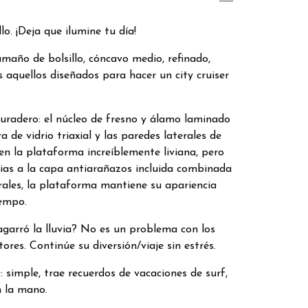
lo. ¡Deja que ilumine tu día!
maño de bolsillo, cóncavo medio, refinado,
os aquellos diseñados para hacer un city cruiser
duradero: el núcleo de fresno y álamo laminado
ra de vidrio triaxial y las paredes laterales de
n la plataforma increíblemente liviana, pero
cias a la capa antiarañazos incluida combinada
rales, la plataforma mantiene su apariencia
empo.
garró la lluvia? No es un problema con los
ores. Continúe su diversión/viaje sin estrés.
: simple, trae recuerdos de vacaciones de surf,
n la mano.