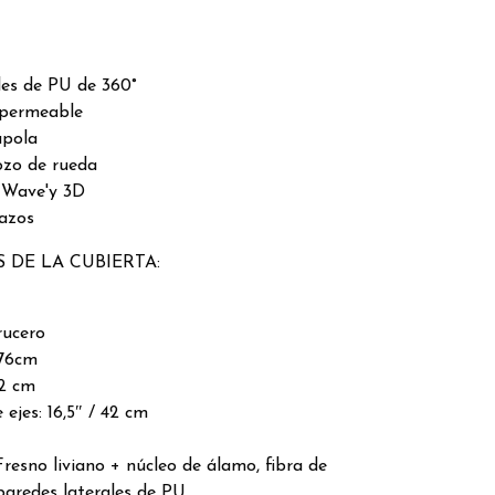
les de PU de 360°
mpermeable
apola
ozo de rueda
 Wave'y 3D
azos
 DE LA CUBIERTA:
rucero
 76cm
22 cm
 ejes: 16,5″ / 42 cm
Fresno liviano + núcleo de álamo, fibra de
, paredes laterales de PU