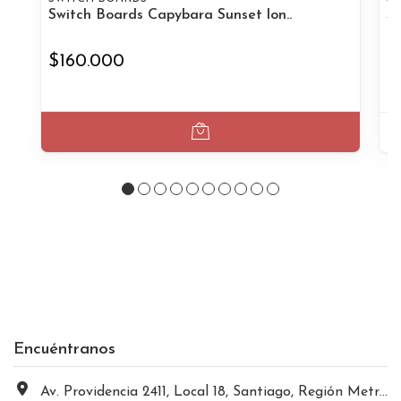
Switch Boards Capybara Sunset lon..
Sw
$160.000
$
Encuéntranos
Av. Providencia 2411, Local 18, Santiago, Región Metropolitana, Chile