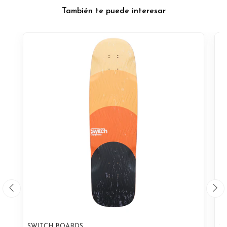
También te puede interesar
SWITCH BOARDS
S