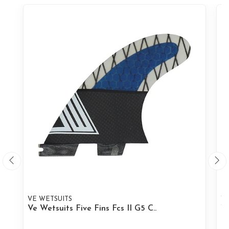
VE WETSUITS
VE
Ve Wetsuits Five Fins Fcs II G5 C..
Ve