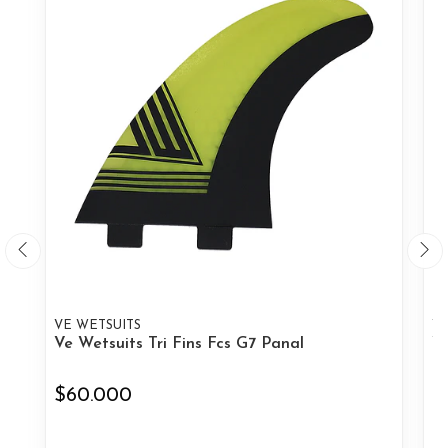
VE WETSUITS
VE
Ve Wetsuits Tri Fins Fcs G7 Panal
Ve
$60.000
$