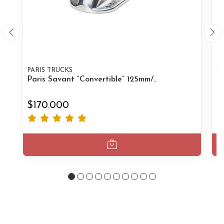
PARIS TRUCKS
G
Paris Savant “Convertible” 125mm/..
Gu
$170.000
$