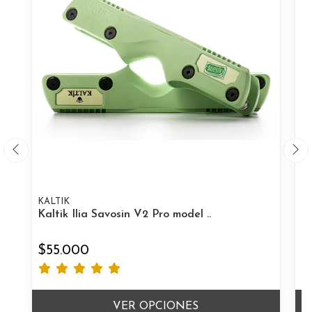
KALTIK
KA
Kaltik Ilia Savosin V2 Pro model ..
Ka
$55.000
$
VER OPCIONES