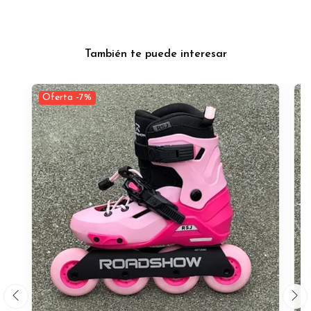
También te puede interesar
Oferta -7%
O