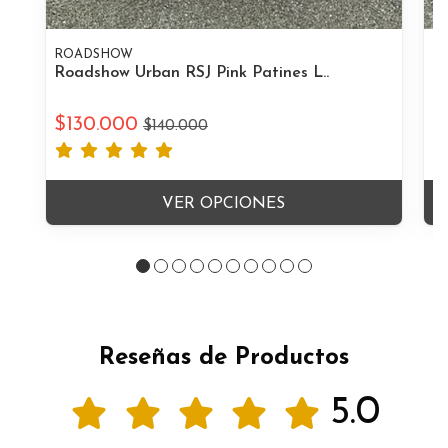
ROADSHOW
R
Roadshow Urban RSJ Pink Patines L..
Ro
$130.000
$
$140.000
VER OPCIONES
Reseñas de Productos
5.0