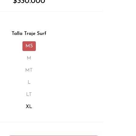
$330.000
Talla Traje Surf
MS
M
MT
L
LT
XL