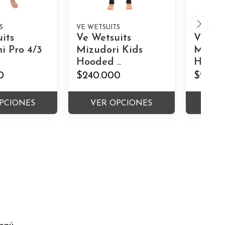
S
VE WETSUITS
VE WETS
its
Ve Wetsuits
Ve Wet
i Pro 4/3
Mizudori Kids
Mizudo
Hooded ..
Hooded
0
$240.000
$240.
PCIONES
VER OPCIONES
VER