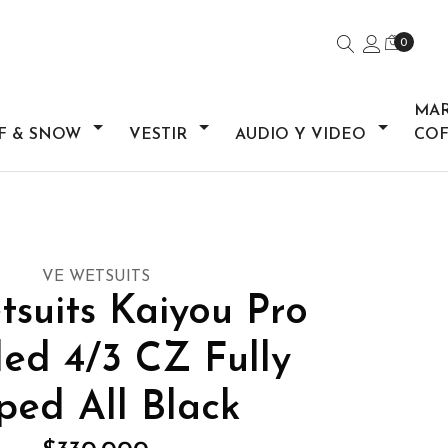
0
MA
F & SNOW
VESTIR
AUDIO Y VIDEO
COF
VE WETSUITS
suits Kaiyou Pro
ed 4/3 CZ Fully
ped All Black