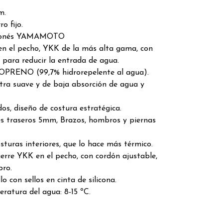
m.
o fijo.
ponés YAMAMOTO
 en el pecho, YKK de la más alta gama, con
, para reducir la entrada de agua.
RENO (99,7% hidrorepelente al agua).
ultra suave y de baja absorción de agua y
os, diseño de costura estratégica.
s traseros 5mm, Brazos, hombros y piernas
osturas interiores, que lo hace más térmico.
erre YKK en el pecho, con cordón ajustable,
bro.
o con sellos en cinta de silicona.
eratura del agua: 8-15 ºC.