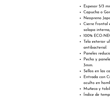
Espesor 5/3 m
Capucha o Gorr
Neopreno Ja
Cierre frontal
solapa interna
100% ECO-NEOP
Tela exterior 
antibacterial.
Paneles reducid
Pecho y panele
3mm.
Sellos en las c
Entrada con Ci
oculto en hom
Muñeca y tobill
Índice de temp