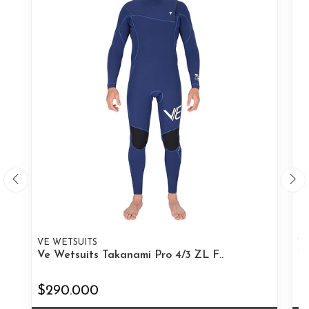
VE WETSUITS
VE
Ve Wetsuits Takanami Pro 4/3 ZL F..
Ve
$290.000
$