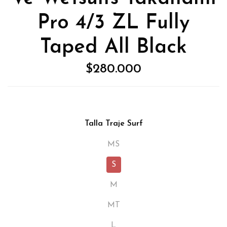
Pro 4/3 ZL Fully
Taped All Black
$280.000
Talla Traje Surf
MS
S
M
MT
L