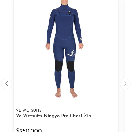
VE WETSUITS
VE
Ve Wetsuits Ningyo Pro Chest Zip ..
Ve
$250.000
$