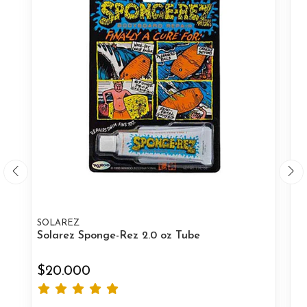
SOLAREZ
B
Solarez Sponge-Rez 2.0 oz Tube
Bo
$20.000
$