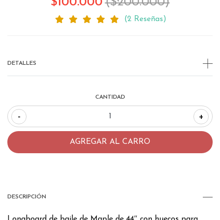
$100.000
($200.000)
(2 Reseñas)
DETALLES
CANTIDAD
-
+
DESCRIPCIÓN
Longboard de baile de Maple de 44″ con huecos para