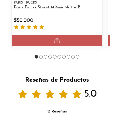
PARIS TRUCKS
S
Paris Trucks Street 149mm Matte B..
Se
$50.000
$
Reseñas de Productos
5.0
2 Reseñas