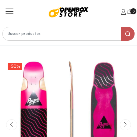
0
-50%