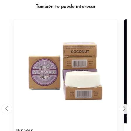
También te puede interesar
SEX WAX
RI