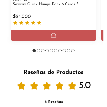
Sexwax Quick Humps Pack 6 Ceras S..
Ri
$24.000
$
Reseñas de Productos
5.0
6 Reseñas