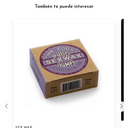
También te puede interesar
SEX WAX
RI