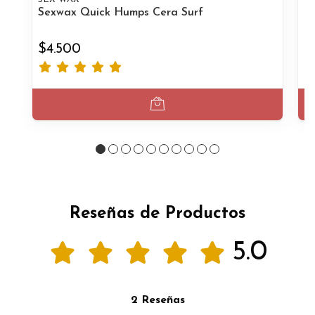
Sexwax Quick Humps Cera Surf
Ri
$4.500
$
Reseñas de Productos
5.0
2 Reseñas