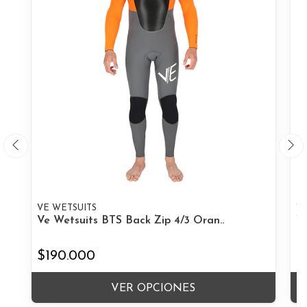
VE WETSUITS
VE
Ve Wetsuits BTS Back Zip 4/3 Oran..
Ve
$190.000
$
VER OPCIONES