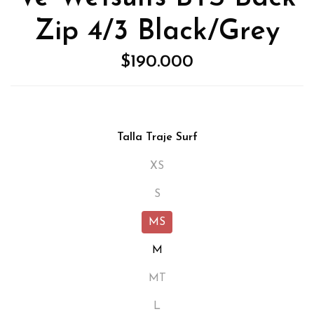
Zip 4/3 Black/Grey
$190.000
Talla Traje Surf
XS
S
MS
M
MT
L