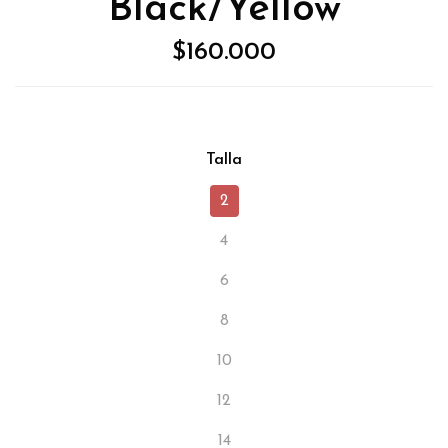
Black/Yellow
$160.000
Talla
2
4
6
8
10
12
14