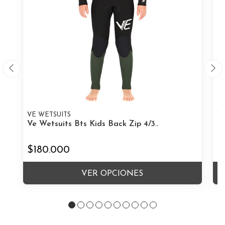
VE WETSUITS
VE
Ve Wetsuits Bts Kids Back Zip 4/3..
Ve
$180.000
$
VER OPCIONES