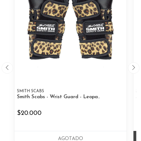
SMITH SCABS
S
Smith Scabs - Wrist Guard - Leopa..
S
$20.000
$
AGOTADO