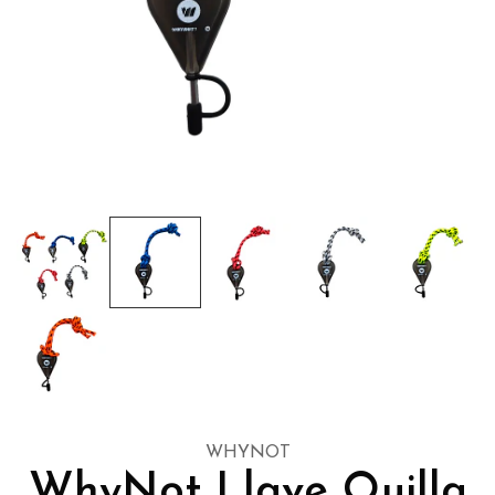
WHYNOT
WhyNot Llave Quilla