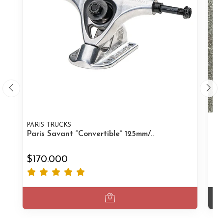
PARIS TRUCKS
R
Paris Savant “Convertible” 125mm/..
Ro
$170.000
$